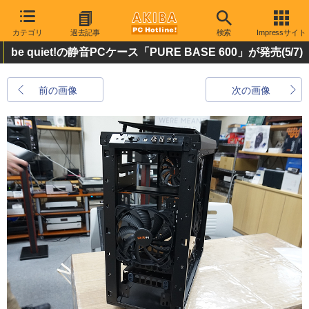
カテゴリ
過去記事
検索
Impressサイト
be quiet!の静音PCケース「PURE BASE 600」が発売
(5/7)
前の画像
次の画像