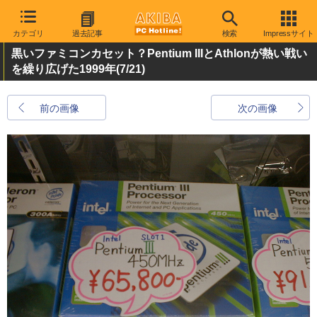
カテゴリ
過去記事
検索
Impressサイト
黒いファミコンカセット？Pentium IIIとAthlonが熱い戦い
を繰り広げた1999年
(7/21)
前の画像
次の画像