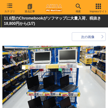
カテゴリ
過去記事
検索
Impressサイト
11.6型のChromebookがソフマップに大量入荷、税抜き
18,800円から
(1/7)
次の画像