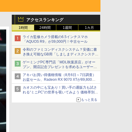
アクセスランキング
1時間
24時間
1週間
1カ月
ライカ監修カメラ搭載の6.5インチスマホ
「AQUOS R9」が39,000円！中古セール
令和のファミコンディスクシステム？安価に書
き換え可能なGB用「しましまディスクシステ
ム」
ゲーミングPC専門店「MDL秋葉原店」がオー
プン、開店記念プレゼントを求めるユーザーが
押し寄せ長蛇の列に
アキバお買い得価格情報（8月6日～7日調査）
お盆セール、Radeon RX 9070 XTが89,800
円、水平周波数24.8kHz対応の17型モニターが
カオスの中にも宝あり！買い手の通販力も試さ
9,801円、暑さ指数連動セール ほか
れる“ミニPC”の世界を覗いてみよう 価格帯別に
仕様や特徴を整理、11製品をピックアップ text
もっと見る
by 石川 ひさよし