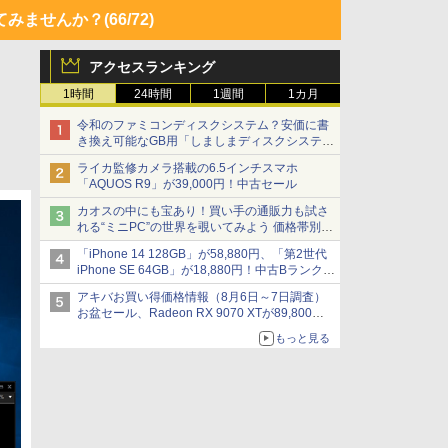
てみませんか？
(66/72)
アクセスランキング
1時間
24時間
1週間
1カ月
令和のファミコンディスクシステム？安価に書
き換え可能なGB用「しましまディスクシステ
ム」
ライカ監修カメラ搭載の6.5インチスマホ
「AQUOS R9」が39,000円！中古セール
カオスの中にも宝あり！買い手の通販力も試さ
れる“ミニPC”の世界を覗いてみよう 価格帯別に
仕様や特徴を整理、11製品をピックアップ text
「iPhone 14 128GB」が58,880円、「第2世代
by 石川 ひさよし
iPhone SE 64GB」が18,880円！中古Bランク品
セール
アキバお買い得価格情報（8月6日～7日調査）
お盆セール、Radeon RX 9070 XTが89,800
円、水平周波数24.8kHz対応の17型モニターが
もっと見る
9,801円、暑さ指数連動セール ほか