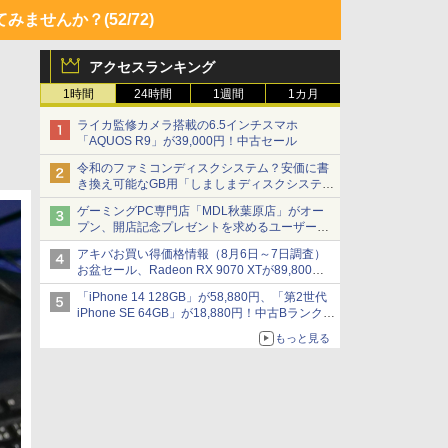
てみませんか？
(52/72)
アクセスランキング
1時間
24時間
1週間
1カ月
ライカ監修カメラ搭載の6.5インチスマホ
「AQUOS R9」が39,000円！中古セール
令和のファミコンディスクシステム？安価に書
き換え可能なGB用「しましまディスクシステ
ム」
ゲーミングPC専門店「MDL秋葉原店」がオー
プン、開店記念プレゼントを求めるユーザーが
押し寄せ長蛇の列に
アキバお買い得価格情報（8月6日～7日調査）
お盆セール、Radeon RX 9070 XTが89,800
円、水平周波数24.8kHz対応の17型モニターが
「iPhone 14 128GB」が58,880円、「第2世代
9,801円、暑さ指数連動セール ほか
iPhone SE 64GB」が18,880円！中古Bランク品
セール
もっと見る