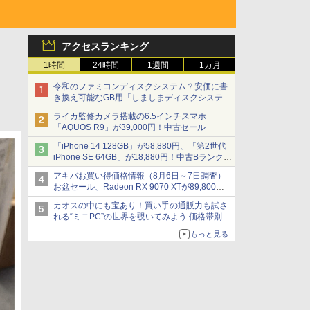
アクセスランキング
1時間
24時間
1週間
1カ月
令和のファミコンディスクシステム？安価に書
き換え可能なGB用「しましまディスクシステ
ム」
ライカ監修カメラ搭載の6.5インチスマホ
「AQUOS R9」が39,000円！中古セール
「iPhone 14 128GB」が58,880円、「第2世代
iPhone SE 64GB」が18,880円！中古Bランク品
セール
アキバお買い得価格情報（8月6日～7日調査）
お盆セール、Radeon RX 9070 XTが89,800
円、水平周波数24.8kHz対応の17型モニターが
カオスの中にも宝あり！買い手の通販力も試さ
9,801円、暑さ指数連動セール ほか
れる“ミニPC”の世界を覗いてみよう 価格帯別に
仕様や特徴を整理、11製品をピックアップ text
もっと見る
by 石川 ひさよし