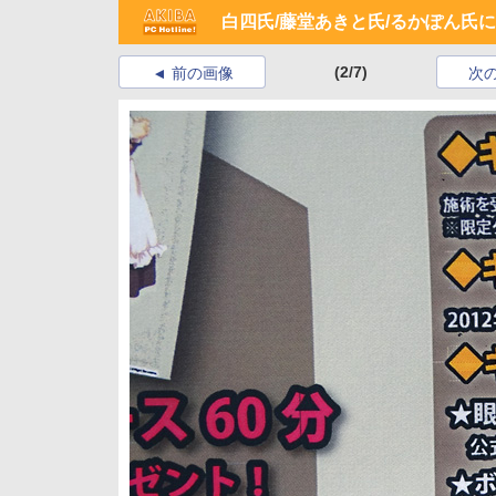
白四氏/藤堂あきと氏/るかぽん氏
(2/7)
前の画像
次