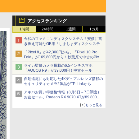
アクセスランキング
1時間
24時間
1週間
1カ月
令和のファミコンディスクシステム？安価に書
き換え可能なGB用「しましまディスクシステ
ム」
「Pixel 8」が42,300円から、「Pixel 10 Pro
Fold」が169,800円から！秋葉原で中古のPixel
シリーズがお買い得
ライカ監修カメラ搭載の6.5インチスマホ
「AQUOS R9」が39,000円！中古セール
自動追尾にも対応した4Kデュアルレンズ搭載の
セキュリティカメラ2製品がTP-Linkから
アキバお買い得価格情報（8月6日～7日調査）
お盆セール、Radeon RX 9070 XTが89,800
円、水平周波数24.8kHz対応の17型モニターが
もっと見る
9,801円、暑さ指数連動セール ほか