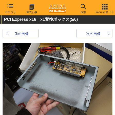
カテゴリ
過去記事
検索
Impressサイト
PCI Express x16→x1変換ボックス
(5/6)
前の画像
次の画像