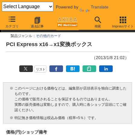
Powered by
Translate
今週見つけた新製品
カテゴリ
過去記事
検索
Impressサイト
製品ジャンル：
その他のカード
PCI Express x16→x1変換ボックス
（2013/1/8 21:02）
リスト
※
このページにおける価格などは、編集部が店頭表示を独自に調査した
ものです。
この価格で販売されることを保証するものではありません。
実際の販売価格は変動しますので、購入時に各ショップ店頭にてご確
認ください。
※
特記無き価格情報は税込み価格（税率=5％）です。
価格(円)
ショップ
備考