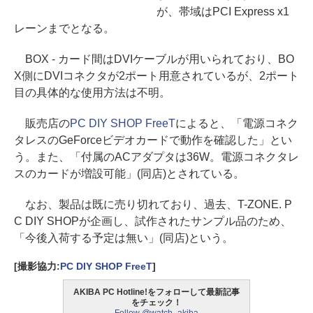
が、帯域はPCI Express x1
レーンまでとなる。
BOX - カード間はDVIケーブルが用いられており、BO
X側にDVIコネクタが2ポート用意されているが、2ポート
目の具体的な使用方法は不明。
販売店の
PC DIY SHOP FreeT
によると、「電源コネク
タレスのGeForceビデオカードで動作を確認した」とい
う。また、「付属のACアダプタは36W。電源コネクタレ
スのカードが増設可能」(同店)とされている。
なお、製品は既に売り切れており、過去、T-ZONE. P
C DIY SHOPが企画し、試作されたサンプル品のため、
「今後入荷する予定は無い」(同店)という。
[撮影協力:
PC DIY SHOP FreeT
]
AKIBA PC Hotline!をフォローして最新記事
をチェック！