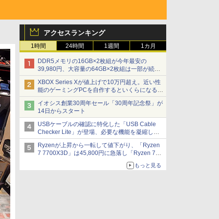
アクセスランキング
1時間
24時間
1週間
1カ月
DDR5メモリの16GB×2枚組が今年最安の
39,980円、大容量の64GB×2枚組は一部が続騰
[8月前半のメモリ価格]
XBOX Series Xが値上げで10万円超え。近い性
能のゲーミングPCを自作するといくらになる？
【石田賀津男の『酒の肴にPCゲーム』】
イオシス創業30周年セール「30周年記念祭」が
14日からスタート
USBケーブルの確認に特化した「USB Cable
Checker Lite」が登場、必要な機能を凝縮しコ
ンパクトに 7日発売
Ryzenが上昇から一転して値下がり、「Ryzen
7 7700X3D」は45,800円に急落し「Ryzen 7
7800X3D」との価格逆転解消 [8月前半のCPU
もっと見る
価格]