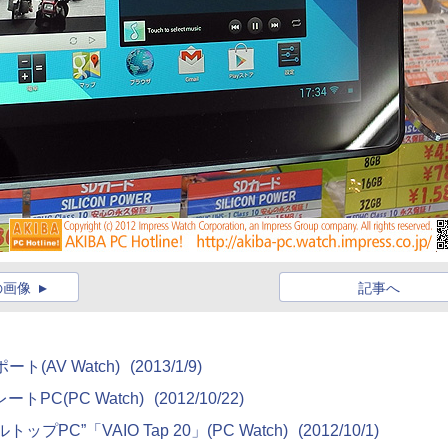
の画像
記事へ
(AV Watch)
(2013/1/9)
トPC(PC Watch)
(2012/10/22)
”「VAIO Tap 20」(PC Watch)
(2012/10/1)