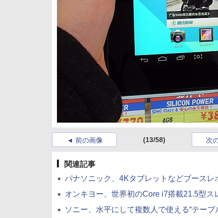
(13/58)
前の画像
次
関連記事
パナソニック、4Kタブレットなどブースレポート
オンキヨー、世界初のCore i7搭載21.5型スレー
ソニー、水平にして複数人で使える“テーブルトップPC