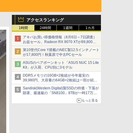
アクセスランキング
1時間
24時間
1週間
1カ月
アキバお買い得価格情報（8月6日～7日調査）
お盆セール、Radeon RX 9070 XTが89,800
円、水平周波数24.8kHz対応の17型モニターが
第10世代Core Y搭載のNEC製12.5インチノート
9,801円、暑さ指数連動セール ほか
が17,800円！秋葉原で中古PCセール
ASUSのベアボーンキット「ASUS NUC 15 Lite
Kit」が入荷、CPU別に3モデル
DDR5メモリの16GB×2枚組が今年最安の
39,980円、大容量の64GB×2枚組は一部が続騰
[8月前半のメモリ価格]
Sandisk(Western Digital)製SSDの特価・下落が
顕著、最速級の「SN8100」8TBが一時17万円
割れ [8月前半のSSD価格]
もっと見る