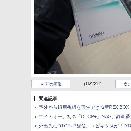
(169/211)
前の画像
次
関連記事
宅外から録画番組を再生できる新RECBOX「HVL
アイ・オー、初の「DTCP+」NAS。録画番組を
外出先にDTCP-IP配信。ユビキタスが「DTCP