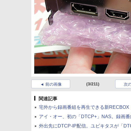
(3/211)
前の画像
次
関連記事
宅外から録画番組を再生できる新RECBOX「HVL
アイ・オー、初の「DTCP+」NAS。録画番組を
外出先にDTCP-IP配信。ユビキタスが「DTCP