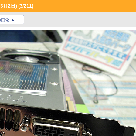
3月2日)
(3/211)
の画像