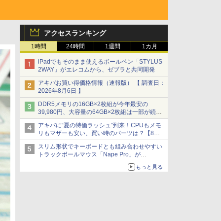
アクセスランキング
1時間
24時間
1週間
1カ月
iPadでもそのまま使えるボールペン「STYLUS
2WAY」がエレコムから、ゼブラと共同開発
アキバお買い得価格情報（速報版） 【 調査日：
2026年8月6日 】
DDR5メモリの16GB×2枚組が今年最安の
39,980円、大容量の64GB×2枚組は一部が続騰
[8月前半のメモリ価格]
アキバに“夏の特価ラッシュ”到来！CPUもメモ
リもマザーも安い、買い時のパーツは？【8月7
日(金)22時配信】
スリム形状でキーボードとも組み合わせやすい
トラックボールマウス「Nape Pro」が
Keychronから
もっと見る