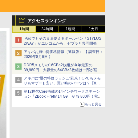
アクセスランキング
1時間
24時間
1週間
1カ月
iPadでもそのまま使えるボールペン「STYLUS
2WAY」がエレコムから、ゼブラと共同開発
アキバお買い得価格情報（速報版） 【 調査日：
2026年8月6日 】
DDR5メモリの16GB×2枚組が今年最安の
39,980円、大容量の64GB×2枚組は一部が続騰
[8月前半のメモリ価格]
アキバに“夏の特価ラッシュ”到来！CPUもメモ
リもマザーも安い、買い時のパーツは？【8月7
日(金)22時配信】
第12世代Core搭載の14インチワークステーシ
ョン「ZBook Firefly 14 G9」が79,800円！秋葉
原で中古PCセール
もっと見る