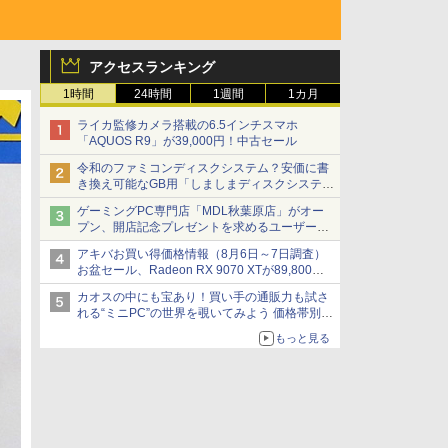
アクセスランキング
1時間
24時間
1週間
1カ月
ライカ監修カメラ搭載の6.5インチスマホ
「AQUOS R9」が39,000円！中古セール
令和のファミコンディスクシステム？安価に書
き換え可能なGB用「しましまディスクシステ
ム」
ゲーミングPC専門店「MDL秋葉原店」がオー
プン、開店記念プレゼントを求めるユーザーが
押し寄せ長蛇の列に
アキバお買い得価格情報（8月6日～7日調査）
お盆セール、Radeon RX 9070 XTが89,800
円、水平周波数24.8kHz対応の17型モニターが
カオスの中にも宝あり！買い手の通販力も試さ
9,801円、暑さ指数連動セール ほか
れる“ミニPC”の世界を覗いてみよう 価格帯別に
仕様や特徴を整理、11製品をピックアップ text
もっと見る
by 石川 ひさよし