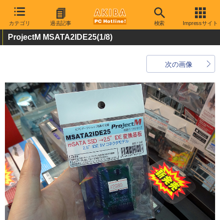
カテゴリ
過去記事
検索
Impressサイト
ProjectM MSATA2IDE25
(1/8)
次の画像