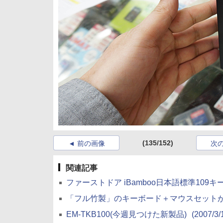
(135/152)
前の画像
次
関連記事
ファーストドア iBamboo日本語標準10
「フル竹製」のキーボード＋マウスセット
EM-TKB100(今週見つけた新製品)
(2007/3/