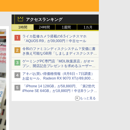
アクセスランキング
1時間
24時間
1週間
1カ月
ライカ監修カメラ搭載の6.5インチスマホ
「AQUOS R9」が39,000円！中古セール
令和のファミコンディスクシステム？安価に書
き換え可能なGB用「しましまディスクシステ
ム」
ゲーミングPC専門店「MDL秋葉原店」がオー
プン、開店記念プレゼントを求めるユーザーが
押し寄せ長蛇の列に
アキバお買い得価格情報（8月6日～7日調査）
お盆セール、Radeon RX 9070 XTが89,800
円、水平周波数24.8kHz対応の17型モニターが
「iPhone 14 128GB」が58,880円、「第2世代
9,801円、暑さ指数連動セール ほか
iPhone SE 64GB」が18,880円！中古Bランク品
セール
もっと見る