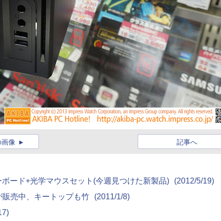
の画像
記事へ
9キーボード+光学マウスセット(今週見つけた新製品)
(2012/5/19)
が販売中、キートップも竹
(2011/1/8)
17)