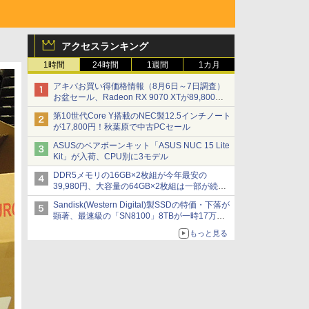
アクセスランキング
1時間
24時間
1週間
1カ月
アキバお買い得価格情報（8月6日～7日調査）
お盆セール、Radeon RX 9070 XTが89,800
円、水平周波数24.8kHz対応の17型モニターが
第10世代Core Y搭載のNEC製12.5インチノート
9,801円、暑さ指数連動セール ほか
が17,800円！秋葉原で中古PCセール
ASUSのベアボーンキット「ASUS NUC 15 Lite
Kit」が入荷、CPU別に3モデル
DDR5メモリの16GB×2枚組が今年最安の
39,980円、大容量の64GB×2枚組は一部が続騰
[8月前半のメモリ価格]
Sandisk(Western Digital)製SSDの特価・下落が
顕著、最速級の「SN8100」8TBが一時17万円
割れ [8月前半のSSD価格]
もっと見る