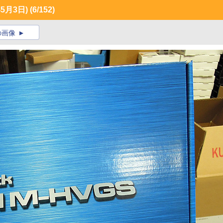
5月3日)
(6/152)
の画像