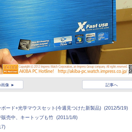
の画像
記事へ
9キーボード+光学マウスセット(今週見つけた新製品)
(2012/5/19)
が販売中、キートップも竹
(2011/1/8)
17)