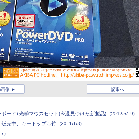
の画像
記事へ
9キーボード+光学マウスセット(今週見つけた新製品)
(2012/5/19)
が販売中、キートップも竹
(2011/1/8)
17)