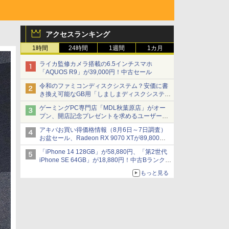
アクセスランキング
1時間
24時間
1週間
1カ月
ライカ監修カメラ搭載の6.5インチスマホ
「AQUOS R9」が39,000円！中古セール
令和のファミコンディスクシステム？安価に書
き換え可能なGB用「しましまディスクシステ
ム」
ゲーミングPC専門店「MDL秋葉原店」がオー
プン、開店記念プレゼントを求めるユーザーが
押し寄せ長蛇の列に
アキバお買い得価格情報（8月6日～7日調査）
お盆セール、Radeon RX 9070 XTが89,800
円、水平周波数24.8kHz対応の17型モニターが
「iPhone 14 128GB」が58,880円、「第2世代
9,801円、暑さ指数連動セール ほか
iPhone SE 64GB」が18,880円！中古Bランク品
セール
もっと見る