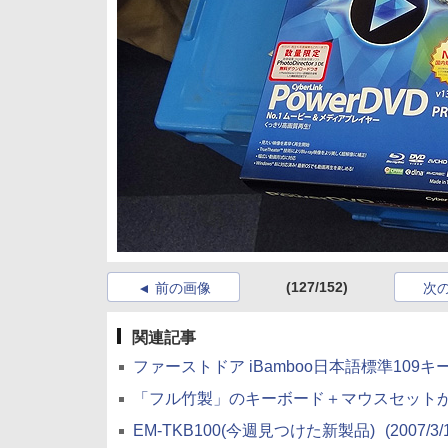
(127/152)
前の画像
次
関連記事
ファーストドア iBamboo日本語標準10
「フル竹製」のキーボード＋マウスセット
EM-TKB100(今週見つけた新製品)
(2007/3/