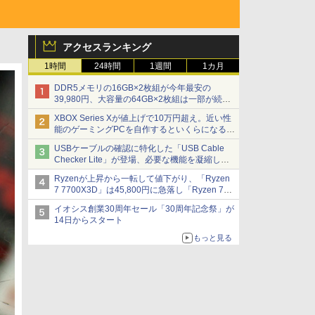
アクセスランキング
1時間
24時間
1週間
1カ月
DDR5メモリの16GB×2枚組が今年最安の
39,980円、大容量の64GB×2枚組は一部が続騰
[8月前半のメモリ価格]
XBOX Series Xが値上げで10万円超え。近い性
能のゲーミングPCを自作するといくらになる？
【石田賀津男の『酒の肴にPCゲーム』】
USBケーブルの確認に特化した「USB Cable
Checker Lite」が登場、必要な機能を凝縮しコ
ンパクトに 7日発売
Ryzenが上昇から一転して値下がり、「Ryzen
7 7700X3D」は45,800円に急落し「Ryzen 7
7800X3D」との価格逆転解消 [8月前半のCPU
イオシス創業30周年セール「30周年記念祭」が
価格]
14日からスタート
もっと見る