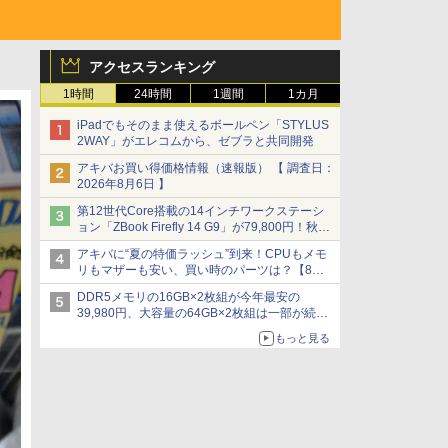
アクセスランキング
1時間
24時間
1週間
1カ月
iPadでもそのまま使えるボールペン「STYLUS
2WAY」がエレコムから、ゼブラと共同開発
アキバお買い得価格情報（速報版） 【 調査日：
2026年8月6日 】
第12世代Core搭載の14インチワークステーシ
ョン「ZBook Firefly 14 G9」が79,800円！秋葉
原で中古PCセール
アキバに“夏の特価ラッシュ”到来！CPUもメモ
リもマザーも安い、買い時のパーツは？【8月7
日(金)22時配信】
DDR5メモリの16GB×2枚組が今年最安の
39,980円、大容量の64GB×2枚組は一部が続騰
[8月前半のメモリ価格]
もっと見る