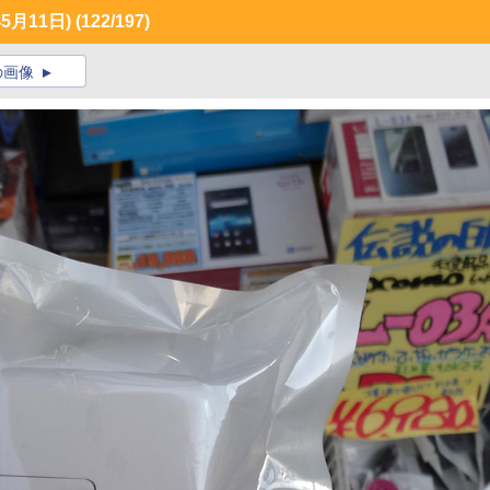
月11日)
(122/197)
の画像