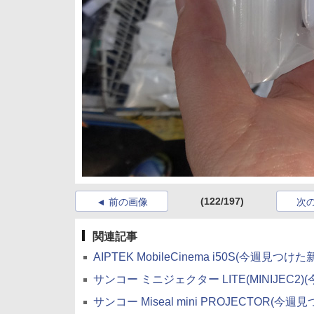
(122/197)
前の画像
次
関連記事
AIPTEK MobileCinema i50S(今週見つけ
サンコー ミニジェクター LITE(MINIJEC2
サンコー Miseal mini PROJECTOR(今