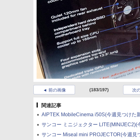
(183/197)
前の画像
次
関連記事
AIPTEK MobileCinema i50S(今週見つけ
サンコー ミニジェクター LITE(MINIJEC2
サンコー Miseal mini PROJECTOR(今