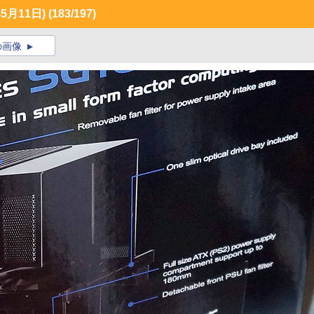
月11日)
(183/197)
の画像