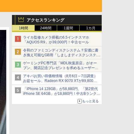
アクセスランキング
1時間
24時間
1週間
1カ月
ライカ監修カメラ搭載の6.5インチスマホ
「AQUOS R9」が39,000円！中古セール
令和のファミコンディスクシステム？安価に書
き換え可能なGB用「しましまディスクシステ
ム」
ゲーミングPC専門店「MDL秋葉原店」がオー
プン、開店記念プレゼントを求めるユーザーが
押し寄せ長蛇の列に
アキバお買い得価格情報（8月6日～7日調査）
お盆セール、Radeon RX 9070 XTが89,800
円、水平周波数24.8kHz対応の17型モニターが
「iPhone 14 128GB」が58,880円、「第2世代
9,801円、暑さ指数連動セール ほか
iPhone SE 64GB」が18,880円！中古Bランク品
セール
もっと見る