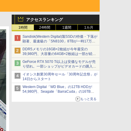
アクセスランキング
1時間
24時間
1週間
1カ月
Sandisk(Western Digital)製SSDの特価・下落が
顕著、最速級の「SN8100」8TBが一時17万円
割れ [8月前半のSSD価格]
DDR5メモリの16GB×2枚組が今年最安の
39,980円、大容量の64GB×2枚組は一部が続騰
[8月前半のメモリ価格]
GeForce RTX 5070 Ti以上は安価なモデルが売
り切れ。一部ショップがビデオカードの購入制
限を実施したニュースが注目を集める AKIBA
イオシス創業30周年セール「30周年記念祭」が
PC Hotline! 先週のアクセスランキング 26年7月
14日からスタート
27日～26年8月3日
Western Digital「WD Blue」の12TB HDDが
54,980円、Seagate「BarraCuda」の16TB
HDDが64,980円などが特売、NAS・ビジネス向
もっと見る
けは上昇傾向 [8月前半のHDD価格]