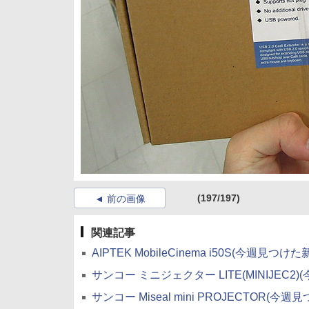
(197/197)
前の画像
関連記事
AIPTEK MobileCinema i50S(今週見つけ
サンコー ミニジェクター LITE(MINIJEC2
サンコー Miseal mini PROJECTOR(今