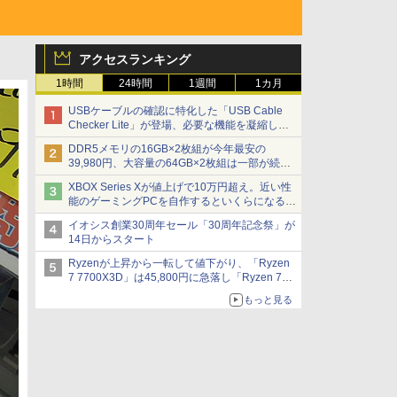
アクセスランキング
1時間
24時間
1週間
1カ月
USBケーブルの確認に特化した「USB Cable
Checker Lite」が登場、必要な機能を凝縮しコ
ンパクトに 7日発売
DDR5メモリの16GB×2枚組が今年最安の
39,980円、大容量の64GB×2枚組は一部が続騰
[8月前半のメモリ価格]
XBOX Series Xが値上げで10万円超え。近い性
能のゲーミングPCを自作するといくらになる？
【石田賀津男の『酒の肴にPCゲーム』】
イオシス創業30周年セール「30周年記念祭」が
14日からスタート
Ryzenが上昇から一転して値下がり、「Ryzen
7 7700X3D」は45,800円に急落し「Ryzen 7
7800X3D」との価格逆転解消 [8月前半のCPU
もっと見る
価格]