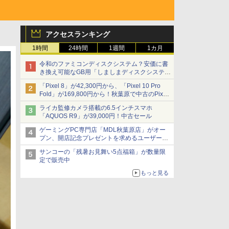
アクセスランキング
1時間
24時間
1週間
1カ月
令和のファミコンディスクシステム？安価に書
き換え可能なGB用「しましまディスクシステ
ム」
「Pixel 8」が42,300円から、「Pixel 10 Pro
Fold」が169,800円から！秋葉原で中古のPixel
シリーズがお買い得
ライカ監修カメラ搭載の6.5インチスマホ
「AQUOS R9」が39,000円！中古セール
ゲーミングPC専門店「MDL秋葉原店」がオー
プン、開店記念プレゼントを求めるユーザーが
押し寄せ長蛇の列に
サンコーの「残暑お見舞い5点福箱」が数量限
定で販売中
もっと見る