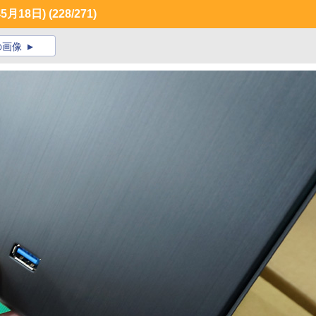
月18日)
(228/271)
の画像