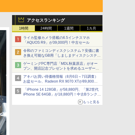
アクセスランキング
1時間
24時間
1週間
1カ月
ライカ監修カメラ搭載の6.5インチスマホ
「AQUOS R9」が39,000円！中古セール
令和のファミコンディスクシステム？安価に書
き換え可能なGB用「しましまディスクシステ
ム」
ゲーミングPC専門店「MDL秋葉原店」がオー
プン、開店記念プレゼントを求めるユーザーが
押し寄せ長蛇の列に
アキバお買い得価格情報（8月6日～7日調査）
お盆セール、Radeon RX 9070 XTが89,800
円、水平周波数24.8kHz対応の17型モニターが
「iPhone 14 128GB」が58,880円、「第2世代
9,801円、暑さ指数連動セール ほか
iPhone SE 64GB」が18,880円！中古Bランク品
セール
もっと見る