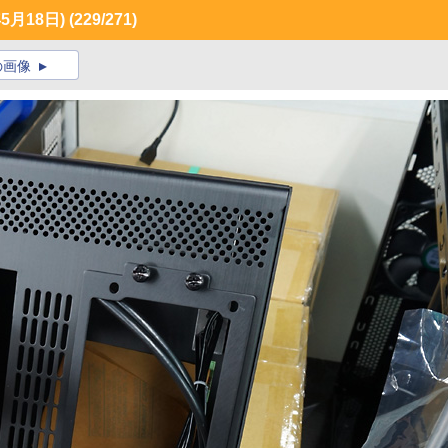
月18日)
(229/271)
の画像