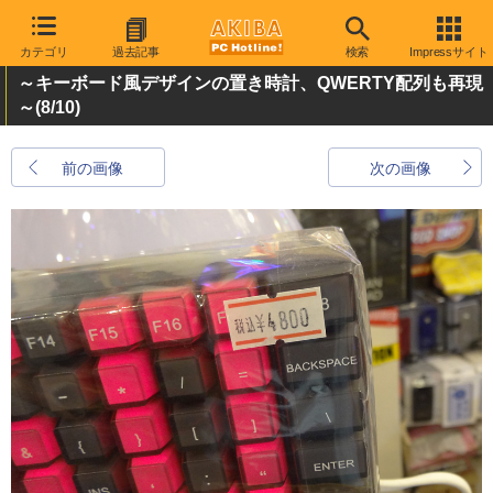
カテゴリ
過去記事
検索
Impressサイト
～キーボード風デザインの置き時計、QWERTY配列も再現
～
(8/10)
前の画像
次の画像