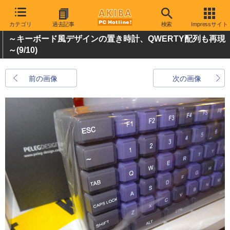
カテゴリ
過去記事
検索
Impressサイト
～キーボード風デザインの置き時計、QWERTY配列も再現
～
(9/10)
前の画像
次の画像