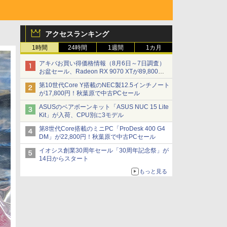
アクセスランキング
1時間
24時間
1週間
1カ月
アキバお買い得価格情報（8月6日～7日調査）
お盆セール、Radeon RX 9070 XTが89,800
円、水平周波数24.8kHz対応の17型モニターが
第10世代Core Y搭載のNEC製12.5インチノート
9,801円、暑さ指数連動セール ほか
が17,800円！秋葉原で中古PCセール
ASUSのベアボーンキット「ASUS NUC 15 Lite
Kit」が入荷、CPU別に3モデル
第8世代Core搭載のミニPC「ProDesk 400 G4
DM」が22,800円！秋葉原で中古PCセール
イオシス創業30周年セール「30周年記念祭」が
14日からスタート
もっと見る