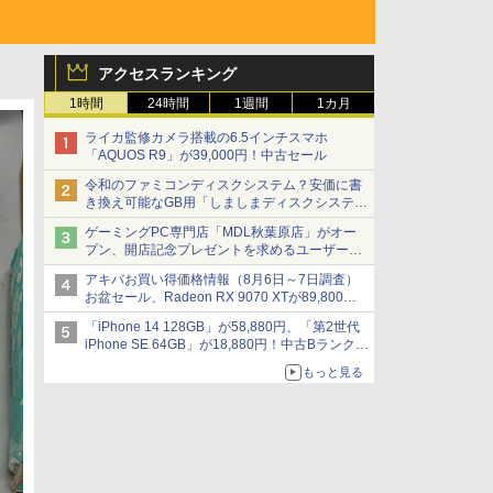
アクセスランキング
1時間
24時間
1週間
1カ月
ライカ監修カメラ搭載の6.5インチスマホ
「AQUOS R9」が39,000円！中古セール
令和のファミコンディスクシステム？安価に書
き換え可能なGB用「しましまディスクシステ
ム」
ゲーミングPC専門店「MDL秋葉原店」がオー
プン、開店記念プレゼントを求めるユーザーが
押し寄せ長蛇の列に
アキバお買い得価格情報（8月6日～7日調査）
お盆セール、Radeon RX 9070 XTが89,800
円、水平周波数24.8kHz対応の17型モニターが
「iPhone 14 128GB」が58,880円、「第2世代
9,801円、暑さ指数連動セール ほか
iPhone SE 64GB」が18,880円！中古Bランク品
セール
もっと見る