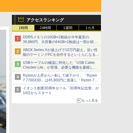
アクセスランキング
1時間
24時間
1週間
1カ月
DDR5メモリの16GB×2枚組が今年最安の
39,980円、大容量の64GB×2枚組は一部が続騰
[8月前半のメモリ価格]
XBOX Series Xが値上げで10万円超え。近い性
能のゲーミングPCを自作するといくらになる？
【石田賀津男の『酒の肴にPCゲーム』】
USBケーブルの確認に特化した「USB Cable
Checker Lite」が登場、必要な機能を凝縮しコ
ンパクトに 7日発売
Ryzenが上昇から一転して値下がり、「Ryzen
7 7700X3D」は45,800円に急落し「Ryzen 7
7800X3D」との価格逆転解消 [8月前半のCPU
イオシス創業30周年セール「30周年記念祭」が
価格]
14日からスタート
もっと見る