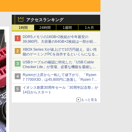
アクセスランキング
1時間
24時間
1週間
1カ月
DDR5メモリの16GB×2枚組が今年最安の
39,980円、大容量の64GB×2枚組は一部が続騰
[8月前半のメモリ価格]
XBOX Series Xが値上げで10万円超え。近い性
能のゲーミングPCを自作するといくらになる？
【石田賀津男の『酒の肴にPCゲーム』】
USBケーブルの確認に特化した「USB Cable
Checker Lite」が登場、必要な機能を凝縮しコ
ンパクトに 7日発売
Ryzenが上昇から一転して値下がり、「Ryzen
7 7700X3D」は45,800円に急落し「Ryzen 7
7800X3D」との価格逆転解消 [8月前半のCPU
イオシス創業30周年セール「30周年記念祭」が
価格]
14日からスタート
もっと見る