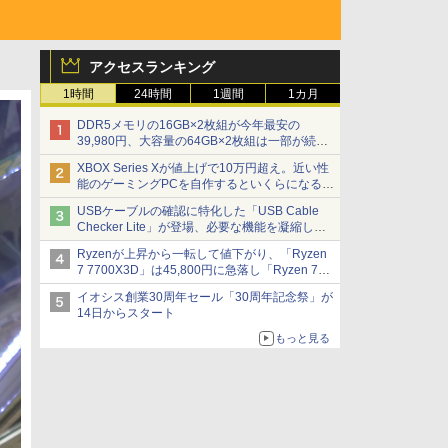
アクセスランキング
1時間
24時間
1週間
1カ月
DDR5メモリの16GB×2枚組が今年最安の
39,980円、大容量の64GB×2枚組は一部が続騰
[8月前半のメモリ価格]
XBOX Series Xが値上げで10万円超え。近い性
能のゲーミングPCを自作するといくらになる？
【石田賀津男の『酒の肴にPCゲーム』】
USBケーブルの確認に特化した「USB Cable
Checker Lite」が登場、必要な機能を凝縮しコ
ンパクトに 7日発売
Ryzenが上昇から一転して値下がり、「Ryzen
7 7700X3D」は45,800円に急落し「Ryzen 7
7800X3D」との価格逆転解消 [8月前半のCPU
イオシス創業30周年セール「30周年記念祭」が
価格]
14日からスタート
もっと見る