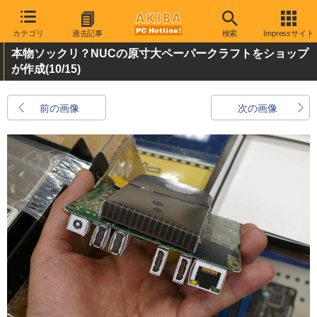
カテゴリ
過去記事
検索
Impressサイト
本物ソックリ？NUCの原寸大ペーパークラフトをショップ
が作成
(10/15)
前の画像
次の画像