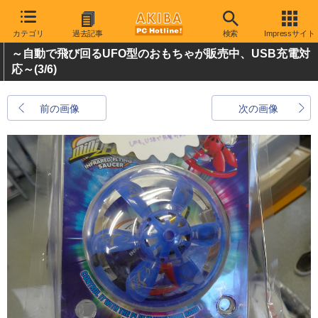
カテゴリ
過去記事
検索
Impressサイト
～自動で飛び回るUFO型のおもちゃが販売中、USB充電対
応～
(3/6)
前の画像
次の画像