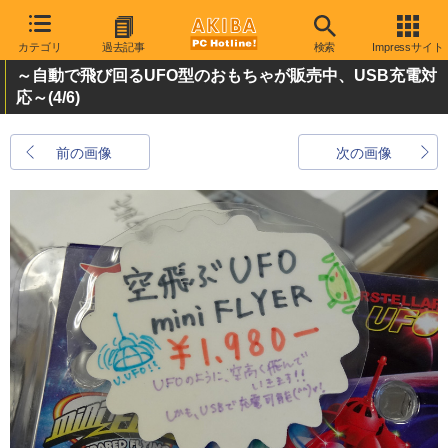
カテゴリ
過去記事
検索
Impressサイト
～自動で飛び回るUFO型のおもちゃが販売中、USB充電対
応～
(4/6)
前の画像
次の画像