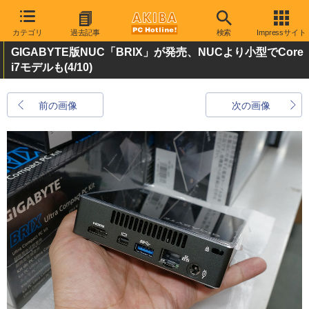
カテゴリ
過去記事
検索
Impressサイト
GIGABYTE版NUC「BRIX」が発売、NUCより小型でCore
i7モデルも
(4/10)
前の画像
次の画像