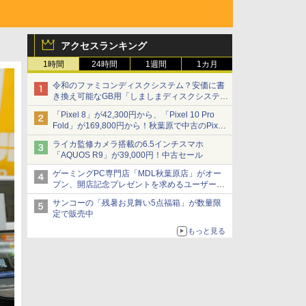
アクセスランキング
1時間
24時間
1週間
1カ月
令和のファミコンディスクシステム？安価に書
き換え可能なGB用「しましまディスクシステ
ム」
「Pixel 8」が42,300円から、「Pixel 10 Pro
Fold」が169,800円から！秋葉原で中古のPixel
シリーズがお買い得
ライカ監修カメラ搭載の6.5インチスマホ
「AQUOS R9」が39,000円！中古セール
ゲーミングPC専門店「MDL秋葉原店」がオー
プン、開店記念プレゼントを求めるユーザーが
押し寄せ長蛇の列に
サンコーの「残暑お見舞い5点福箱」が数量限
定で販売中
もっと見る