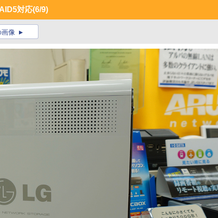
AID5対応
(6/9)
の画像