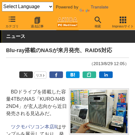
Powered by
Translate
AKIBA PC Hotline!
PC周辺機器
NAS
玄人志向
カテゴリ
過去記事
検索
Impressサイト
ニュース
Blu-ray搭載のNASが来月発売、RAID5対応
（2013/8/29 12:05）
リスト
BDドライブを搭載した容
量4TBのNAS「KURO-N4B
2ND4」が玄人志向から近日
発売される見込みだ。
ツクモパソコン本店II
はサ
ンプルを展示しており、発