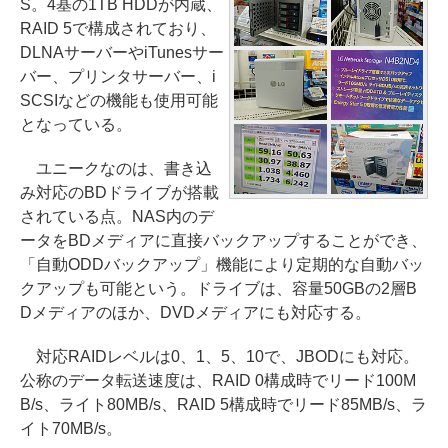
S。4基の1TB HDDが内蔵、
RAID 5で構成されており、
DLNAサーバーやiTunesサー
バー、プリンタサーバー、i
SCSIなどの機能も使用可能
となっている。
ユニークなのは、書き込
み対応のBDドライブが搭載
されている点。NAS内のデ
ータをBDメディアに直接バックアップすることができ、
「自動ODDバックアップ」機能により定期的な自動バッ
クアップも可能という。ドライブは、容量50GBの2層B
Dメディアのほか、DVDメディアにも対応する。
対応RAIDレベルは0、1、5、10で、JBODにも対応。
公称のデータ転送速度は、RAID 0構成時でリード100M
B/s、ライト80MB/s、RAID 5構成時でリード85MB/s、ラ
イト70MB/s。