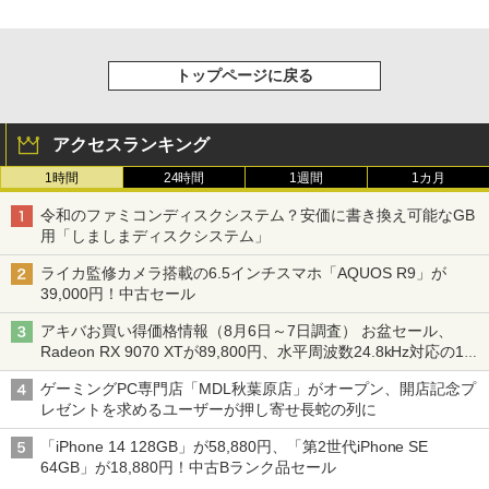
トップページに戻る
アクセスランキング
1時間
24時間
1週間
1カ月
令和のファミコンディスクシステム？安価に書き換え可能なGB
用「しましまディスクシステム」
ライカ監修カメラ搭載の6.5インチスマホ「AQUOS R9」が
39,000円！中古セール
アキバお買い得価格情報（8月6日～7日調査） お盆セール、
Radeon RX 9070 XTが89,800円、水平周波数24.8kHz対応の17
型モニターが9,801円、暑さ指数連動セール ほか
ゲーミングPC専門店「MDL秋葉原店」がオープン、開店記念プ
レゼントを求めるユーザーが押し寄せ長蛇の列に
「iPhone 14 128GB」が58,880円、「第2世代iPhone SE
64GB」が18,880円！中古Bランク品セール