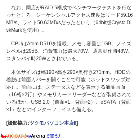
なお、同店がRAID 5構成でベンチマークテストを行な
ったところ、シーケンシャルアクセス速度はリード59.16
MB/s、ライト50.63MB/sだったという（64bit版CrystalDi
skMarkを使用）。
CPUはAtom D510を搭載。メモリ容量は1GB。ノイズ
レベルは29dB、消費電力は最大70W、通常動作時48W、
スタンバイ時20Wとされている。
本体サイズは幅190×高さ290×奥行き271mm。HDDの
着脱は前面カバーを開くことで可能（ホットスワップ対
応）。前面には、ステータスなどを表示する液晶画面
（16桁×2行）やメモリカードリーダーなどが装備されて
いるほか、USB 2.0（前面×1、背面×2）、eSATA（背面
×1）などのインターフェイスも備える。
[撮影協力:
ツクモパソコン本店II
]