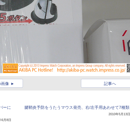
の画像
記事へ
バーに
腱鞘炎予防をうたうマウス発売、右/左手用あわせて7種類
2010年5月13
1年6月8日