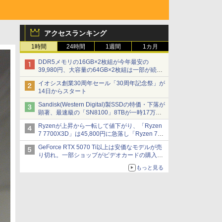
アクセスランキング
1時間
24時間
1週間
1カ月
DDR5メモリの16GB×2枚組が今年最安の
39,980円、大容量の64GB×2枚組は一部が続騰
[8月前半のメモリ価格]
イオシス創業30周年セール「30周年記念祭」が
14日からスタート
Sandisk(Western Digital)製SSDの特価・下落が
顕著、最速級の「SN8100」8TBが一時17万円
割れ [8月前半のSSD価格]
Ryzenが上昇から一転して値下がり、「Ryzen
7 7700X3D」は45,800円に急落し「Ryzen 7
7800X3D」との価格逆転解消 [8月前半のCPU
GeForce RTX 5070 Ti以上は安価なモデルが売
価格]
り切れ。一部ショップがビデオカードの購入制
限を実施したニュースが注目を集める AKIBA
もっと見る
PC Hotline! 先週のアクセスランキング 26年7月
27日～26年8月3日