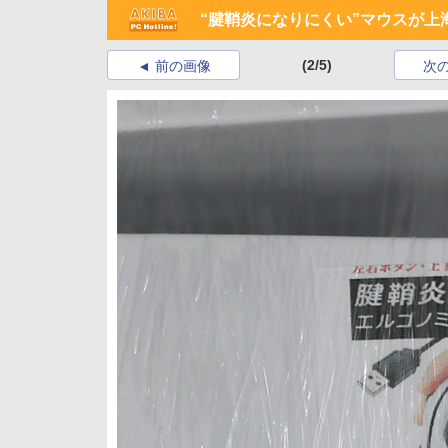
“腱鞘炎になりにくい”マウスが上
(2/5)
前の画像
次