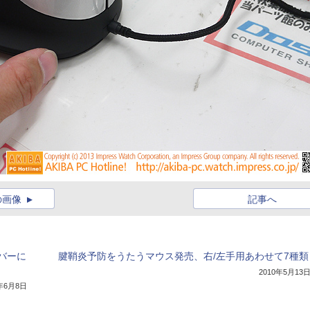
の画像
記事へ
バーに
腱鞘炎予防をうたうマウス発売、右/左手用あわせて7種類
2010年5月13
1年6月8日