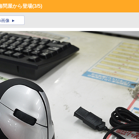
海問屋から登場
(3/5)
の画像