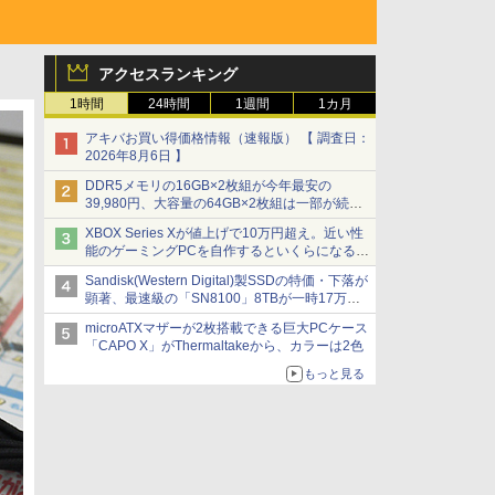
アクセスランキング
1時間
24時間
1週間
1カ月
アキバお買い得価格情報（速報版） 【 調査日：
2026年8月6日 】
DDR5メモリの16GB×2枚組が今年最安の
39,980円、大容量の64GB×2枚組は一部が続騰
[8月前半のメモリ価格]
XBOX Series Xが値上げで10万円超え。近い性
能のゲーミングPCを自作するといくらになる？
【石田賀津男の『酒の肴にPCゲーム』】
Sandisk(Western Digital)製SSDの特価・下落が
顕著、最速級の「SN8100」8TBが一時17万円
割れ [8月前半のSSD価格]
microATXマザーが2枚搭載できる巨大PCケース
「CAPO X」がThermaltakeから、カラーは2色
もっと見る