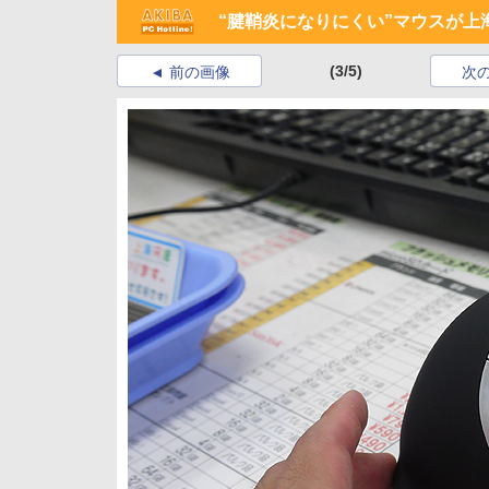
“腱鞘炎になりにくい”マウスが上
(3/5)
前の画像
次