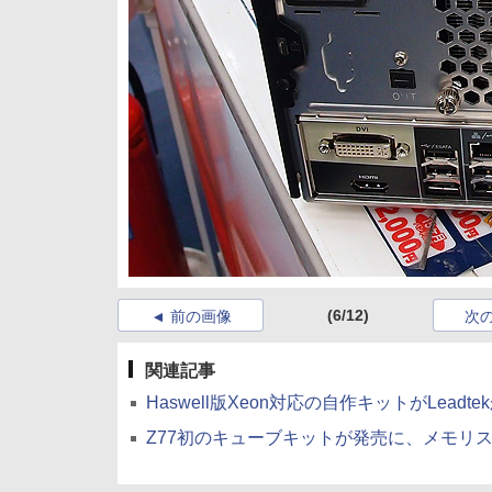
(6/12)
前の画像
次
関連記事
Haswell版Xeon対応の自作キットがLeadte
Z77初のキューブキットが発売に、メモリス