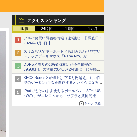
アクセスランキング
1時間
24時間
1週間
1カ月
アキバお買い得価格情報（速報版） 【 調査日：
2026年8月6日 】
スリム形状でキーボードとも組み合わせやすい
トラックボールマウス「Nape Pro」が
Keychronから
DDR5メモリの16GB×2枚組が今年最安の
39,980円、大容量の64GB×2枚組は一部が続騰
[8月前半のメモリ価格]
XBOX Series Xが値上げで10万円超え。近い性
能のゲーミングPCを自作するといくらになる？
【石田賀津男の『酒の肴にPCゲーム』】
iPadでもそのまま使えるボールペン「STYLUS
2WAY」がエレコムから、ゼブラと共同開発
もっと見る