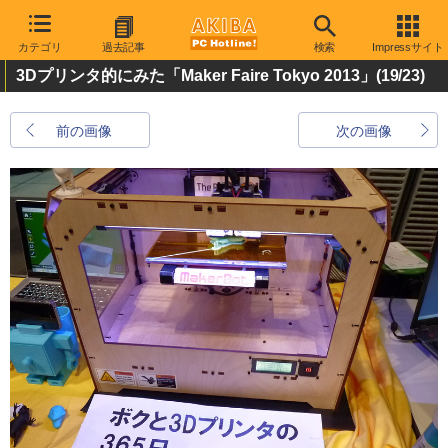
カテゴリ
過去記事
検索
Impressサイト
3Dプリンタ的にみた「Maker Faire Tokyo 2013」
(19/23)
前の画像
次の画像