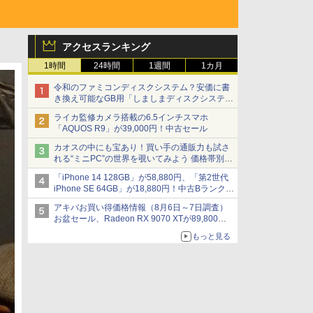
アクセスランキング
1時間
24時間
1週間
1カ月
令和のファミコンディスクシステム？安価に書
き換え可能なGB用「しましまディスクシステ
ム」
ライカ監修カメラ搭載の6.5インチスマホ
「AQUOS R9」が39,000円！中古セール
カオスの中にも宝あり！買い手の通販力も試さ
れる“ミニPC”の世界を覗いてみよう 価格帯別に
仕様や特徴を整理、11製品をピックアップ text
「iPhone 14 128GB」が58,880円、「第2世代
by 石川 ひさよし
iPhone SE 64GB」が18,880円！中古Bランク品
セール
アキバお買い得価格情報（8月6日～7日調査）
お盆セール、Radeon RX 9070 XTが89,800
円、水平周波数24.8kHz対応の17型モニターが
もっと見る
9,801円、暑さ指数連動セール ほか