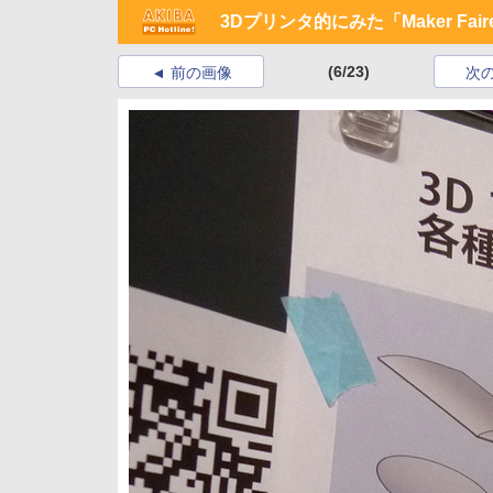
3Dプリンタ的にみた「Maker Faire 
(6/23)
前の画像
次