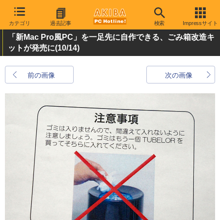
カテゴリ
過去記事
検索
Impressサイト
「新Mac Pro風PC」を一足先に自作できる、ごみ箱改造キ
ットが発売に
(10/14)
前の画像
次の画像