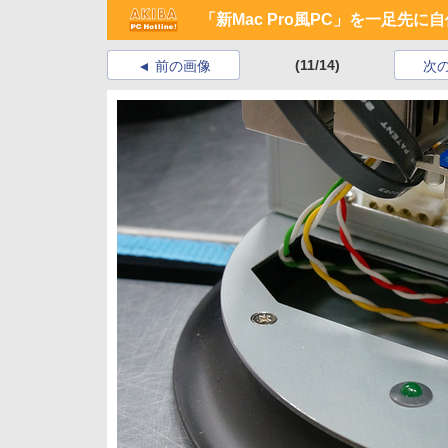
「新Mac Pro風PC」を一足先
(11/14)
前の画像
次