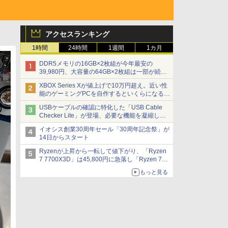
アクセスランキング
1時間
24時間
1週間
1カ月
DDR5メモリの16GB×2枚組が今年最安の
39,980円、大容量の64GB×2枚組は一部が続騰
[8月前半のメモリ価格]
XBOX Series Xが値上げで10万円超え。近い性
能のゲーミングPCを自作するといくらになる？
【石田賀津男の『酒の肴にPCゲーム』】
USBケーブルの確認に特化した「USB Cable
Checker Lite」が登場、必要な機能を凝縮しコ
ンパクトに 7日発売
イオシス創業30周年セール「30周年記念祭」が
14日からスタート
Ryzenが上昇から一転して値下がり、「Ryzen
7 7700X3D」は45,800円に急落し「Ryzen 7
7800X3D」との価格逆転解消 [8月前半のCPU
もっと見る
価格]