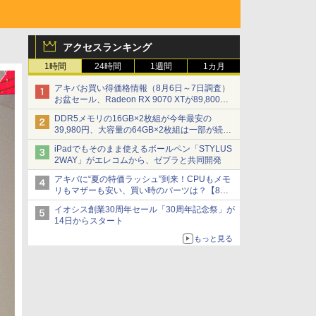
アクセスランキング
1時間
24時間
1週間
1カ月
アキバお買い得価格情報（8月6日～7日調査）
お盆セール、Radeon RX 9070 XTが89,800
円、水平周波数24.8kHz対応の17型モニターが
DDR5メモリの16GB×2枚組が今年最安の
9,801円、暑さ指数連動セール ほか
39,980円、大容量の64GB×2枚組は一部が続騰
[8月前半のメモリ価格]
iPadでもそのまま使えるボールペン「STYLUS
2WAY」がエレコムから、ゼブラと共同開発
アキバに“夏の特価ラッシュ”到来！CPUもメモ
リもマザーも安い、買い時のパーツは？【8月7
日(金)22時配信】
イオシス創業30周年セール「30周年記念祭」が
14日からスタート
もっと見る