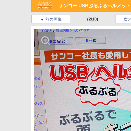
サンコー USBぶるぶるヘルメット(B
(2/10)
前の画像
次