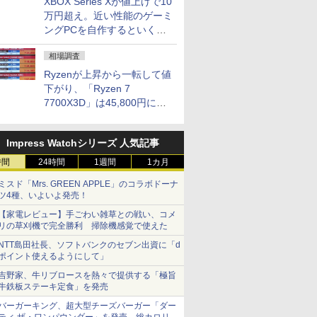
XBOX Series Xが値上げで10
万円超え。近い性能のゲーミ
ングPCを自作するといくら
になる？
相場調査
Ryzenが上昇から一転して値
下がり、「Ryzen 7
7700X3D」は45,800円に急
落し「Ryzen 7 7800X3D」
との価格逆転解消 [8月前半の
Impress Watchシリーズ 人気記事
CPU価格]
時間
24時間
1週間
1カ月
ミスド「Mrs. GREEN APPLE」のコラボドーナ
ツ4種、いよいよ発売！
【家電レビュー】手ごわい雑草との戦い、コメ
リの草刈機で完全勝利 掃除機感覚で使えた
NTT島田社長、ソフトバンクのセブン出資に「d
ポイント使えるようにして」
吉野家、牛リブロースを熱々で提供する「極旨
牛鉄板ステーキ定食」を発売
バーガーキング、超大型チーズバーガー「ダー