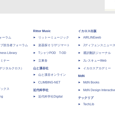
Rittor Music
イカロス出版
dフォーラム
リットーミュージック
AIRLINEweb
ップ担当者フォーラム
楽器探そう!デジマート
Jディフェンスニュー
ness Library
TシャツPOD T-OD
通訳翻訳ジャーナル
セミナー
立東舎
JレスキューWeb
 X（デジタルクロス）
山と溪谷社
イカロスアカデミー
山と溪谷オンライン
MdN
CLIMBING-NET
MdN Books
ブックス
近代科学社
MdN Design Interactiv
ing
近代科学社Digital
テックリブ
TechLib