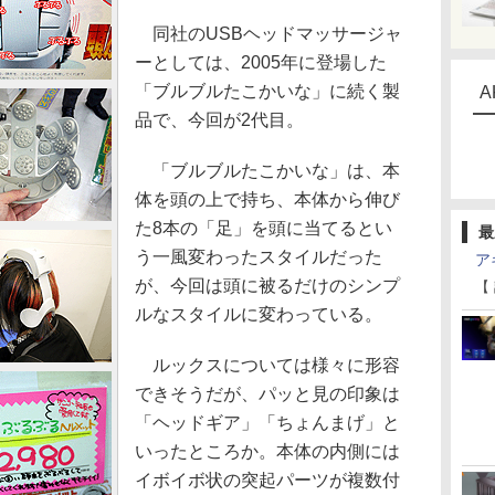
同社のUSBヘッドマッサージャ
ーとしては、2005年に登場した
「ブルブルたこかいな」に続く製
A
品で、今回が2代目。
「ブルブルたこかいな」は、本
体を頭の上で持ち、本体から伸び
た8本の「足」を頭に当てるとい
最
う一風変わったスタイルだった
ア
が、今回は頭に被るだけのシンプ
【
ルなスタイルに変わっている。
ルックスについては様々に形容
できそうだが、パッと見の印象は
「ヘッドギア」「ちょんまげ」と
いったところか。本体の内側には
イボイボ状の突起パーツが複数付