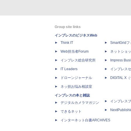
Group site links
インプレスのビジネスWeb
Think IT
SmartGri
Web担当者Forum
ネットショ
インプレス総合研究所
Impress Busi
IT Leaders
インプレス
ドローンジャーナル
DIGITAL
ネッ担お悩み相談室
インプレスの本と雑誌
インプレス
デジタルカメラマガジン
NextPublish
できるネット
インターネット白書ARCHIVES