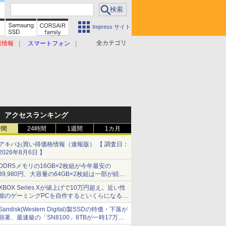
Impress サイト
全カテゴリ
原情報
スマートフォン
アクセスランキング
時間
24時間
1週間
1カ月
アキバお買い得価格情報（速報版） 【 調査日：
2026年8月6日 】
DDR5メモリの16GB×2枚組が今年最安の
39,980円、大容量の64GB×2枚組は一部が続騰
[8月前半のメモリ価格]
XBOX Series Xが値上げで10万円超え。近い性
能のゲーミングPCを自作するといくらになる？
【石田賀津男の『酒の肴にPCゲーム』】
Sandisk(Western Digital)製SSDの特価・下落が
顕著、最速級の「SN8100」8TBが一時17万円
割れ [8月前半のSSD価格]