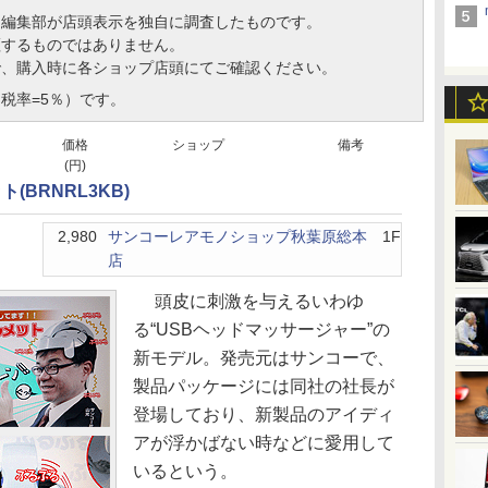
、編集部が店頭表示を独自に調査したものです。
証するものではありません。
で、購入時に各ショップ店頭にてご確認ください。
税率=5％）です。
価格
ショップ
備考
(円)
(BRNRL3KB)
2,980
サンコーレアモノショップ秋葉原総本
1F
店
頭皮に刺激を与えるいわゆ
る“USBヘッドマッサージャー”の
新モデル。発売元はサンコーで、
製品パッケージには同社の社長が
登場しており、新製品のアイディ
アが浮かばない時などに愛用して
いるという。