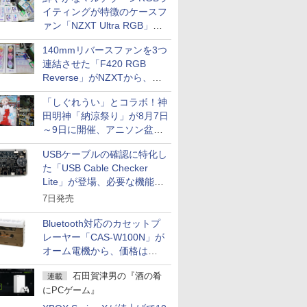
イティングが特徴のケースフ
ァン「NZXT Ultra RGB」が
発売、計8製品
140mmリバースファンを3つ
連結させた「F420 RGB
Reverse」がNZXTから、単
一フレーム採用
「しぐれうい」とコラボ！神
田明神「納涼祭り」が8月7日
～9日に開催、アニソン盆踊
りや屋台グルメなどもあり
USBケーブルの確認に特化し
た「USB Cable Checker
Lite」が登場、必要な機能を
凝縮しコンパクトに
7日発売
Bluetooth対応のカセットプ
レーヤー「CAS-W100N」が
オーム電機から、価格は
5,940円
石田賀津男の『酒の肴
連載
にPCゲーム』