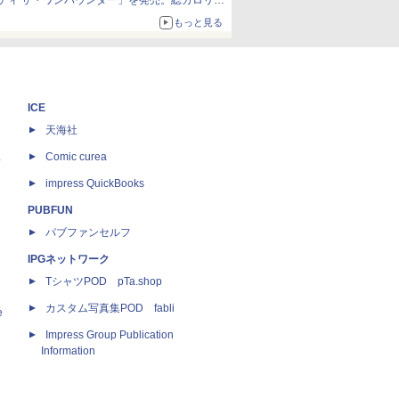
ティ ザ・ワンパウンダー」を発売。総カロリー
約1656kcal、総重量約527g！
もっと見る
ICE
天海社
ス
Comic curea
impress QuickBooks
PUBFUN
パブファンセルフ
IPGネットワーク
TシャツPOD pTa.shop
カスタム写真集POD fabli
e
Impress Group Publication
Information