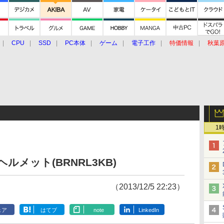
CPU
SSD
PC本体
ゲーム
電子工作
特価情報
秋葉
グルメ
イベント
価格動向
1
ルメット(BRNRL3KB)
（2013/12/5 22:23）
ェア
はてブ
note
LinkedIn