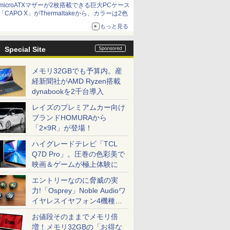
microATXマザーが2枚搭載できる巨大PCケース
「CAPO X」がThermaltakeから、カラーは2色
もっと見る
Special Site
メモリ32GBでも予算内。産
経新聞社がAMD Ryzen搭載
dynabookを2千台導入
レイズのプレミアムカー向け
ブランドHOMURAから
「2×9R」が登場！
ハイグレードテレビ「TCL
Q7D Pro」。圧巻の色彩美で
映画＆ゲームが極上体験に
エントリーなのに脅威の実
力!「Osprey」Noble Audioワ
イヤレスイヤフォン4機種を
一気に聴く
お値段そのままでメモリ倍
増！メモリ32GBの「お得な