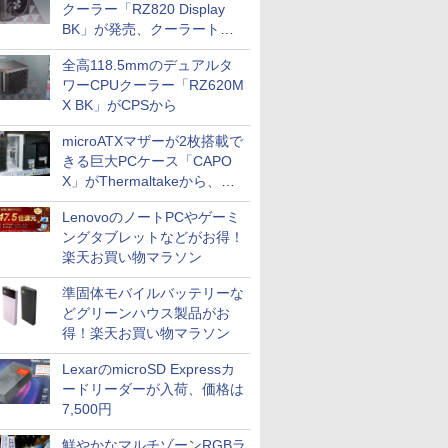
クーラー「RZ820 Display
BK」が発売、クーラートッ
プに5インチ液晶搭載
全高118.5mmのデュアルタ
ワーCPUクーラー「RZ620M
X BK」がCPSから
microATXマザーが2枚搭載で
きる巨大PCケース「CAPO
X」がThermaltakeから、カ
ラーは2色
LenovoのノートPCやゲーミ
ングタブレットなどがお得！
楽天お買い物マラソン
準固体モバイルバッテリーな
どグリーンハウス製品がお
得！楽天お買い物マラソン
LexarのmicroSD Expressカ
ードリーダーが入荷、価格は
7,500円
鮮やかなマルチゾーンRGBラ