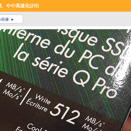
場、やや高速化
(2/5)
の画像