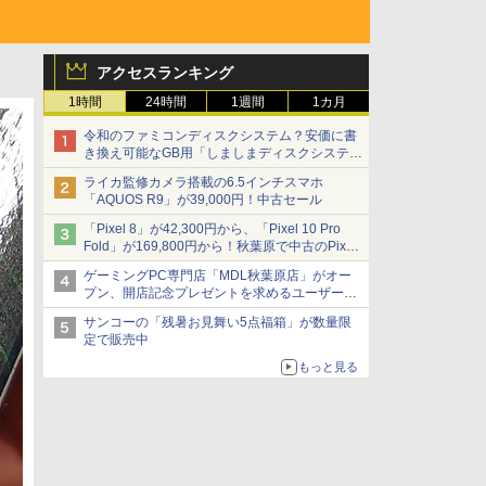
アクセスランキング
1時間
24時間
1週間
1カ月
令和のファミコンディスクシステム？安価に書
き換え可能なGB用「しましまディスクシステ
ム」
ライカ監修カメラ搭載の6.5インチスマホ
「AQUOS R9」が39,000円！中古セール
「Pixel 8」が42,300円から、「Pixel 10 Pro
Fold」が169,800円から！秋葉原で中古のPixel
シリーズがお買い得
ゲーミングPC専門店「MDL秋葉原店」がオー
プン、開店記念プレゼントを求めるユーザーが
押し寄せ長蛇の列に
サンコーの「残暑お見舞い5点福箱」が数量限
定で販売中
もっと見る