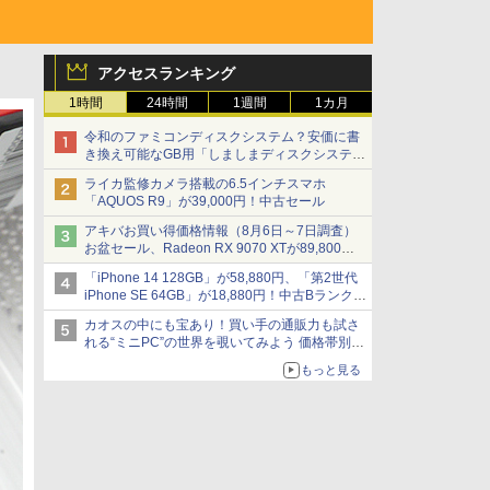
アクセスランキング
1時間
24時間
1週間
1カ月
令和のファミコンディスクシステム？安価に書
き換え可能なGB用「しましまディスクシステ
ム」
ライカ監修カメラ搭載の6.5インチスマホ
「AQUOS R9」が39,000円！中古セール
アキバお買い得価格情報（8月6日～7日調査）
お盆セール、Radeon RX 9070 XTが89,800
円、水平周波数24.8kHz対応の17型モニターが
「iPhone 14 128GB」が58,880円、「第2世代
9,801円、暑さ指数連動セール ほか
iPhone SE 64GB」が18,880円！中古Bランク品
セール
カオスの中にも宝あり！買い手の通販力も試さ
れる“ミニPC”の世界を覗いてみよう 価格帯別に
仕様や特徴を整理、11製品をピックアップ text
もっと見る
by 石川 ひさよし