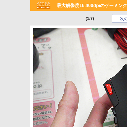
最大解像度16,400dpiのゲーミ
(1/7)
次